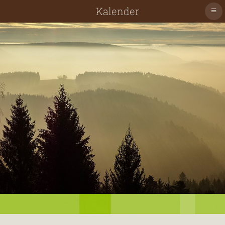
≡
Kalender
Schiltach
Schenkenzell