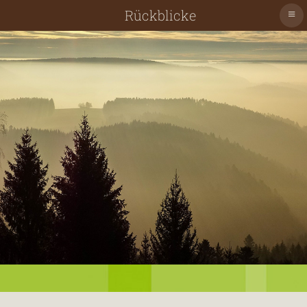
≡
Rückblicke
Schiltach
Schenkenzell