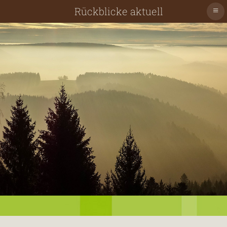
≡
Rückblicke aktuell
Schiltach
Schenkenzell