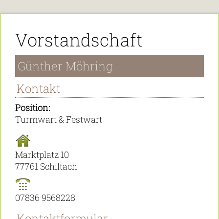
Vorstandschaft
Günther Möhring
Kontakt
Position:
Turmwart & Festwart
Adresse:
Marktplatz 10
77761 Schiltach
Telefon:
07836 9568228
Kontaktformular