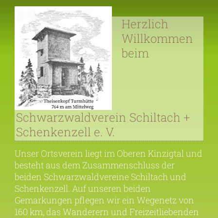
Herzlich
Willkommen
beim
Schwarzwaldverein Schiltach +
Schenkenzell e. V.
Unser Ortsverein liegt im Oberen Kinzigtal und
besteht aus dem Zusammenschluss der
beiden Schwarzwaldvereine Schiltach und
Schenkenzell. Auf unseren beiden
Gemarkungen pflegen wir ein Wegenetz von
160 km, das Wanderern und Freizeitliebenden