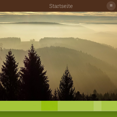
≡
Startseite
Schiltach
Schenkenzell