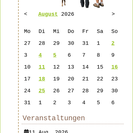
<
August
2026
>
Mo
Di
Mi
Do
Fr
Sa
So
27
28
29
30
31
1
2
3
4
5
6
7
8
9
10
11
12
13
14
15
16
17
18
19
20
21
22
23
24
25
26
27
28
29
30
31
1
2
3
4
5
6
Veranstaltungen
11 Aug. 2026