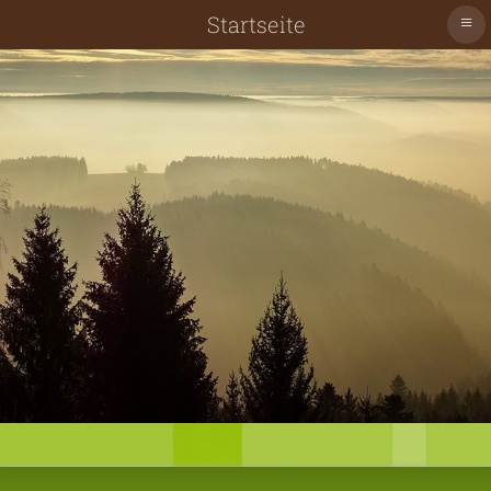
≡
Startseite
Schiltach
Schenkenzell