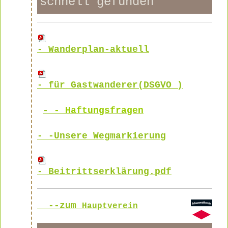
schnell gefunden
-
Wanderplan-aktuell
-
für Gastwand
er
er
(DSGVO )
-
-
Haftungsfragen
- -Unsere Wegmarkierung
-
Beitrittserklärung.pdf
--zum
Hauptverein