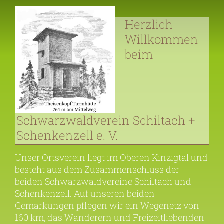
Herzlich
Willkommen
beim
Schwarzwaldverein Schiltach +
Schenkenzell e. V.
Unser Ortsverein liegt im Oberen Kinzigtal und
besteht aus dem Zusammenschluss der
beiden Schwarzwaldvereine Schiltach und
Schenkenzell. Auf unseren beiden
Gemarkungen pflegen wir ein Wegenetz von
160 km, das Wanderern und Freizeitliebenden